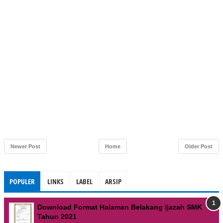
Newer Post
Home
Older Post
POPULER
LINKS
LABEL
ARSIP
Download Format Halaman Belakang Ijazah SMK
Tahun 2021