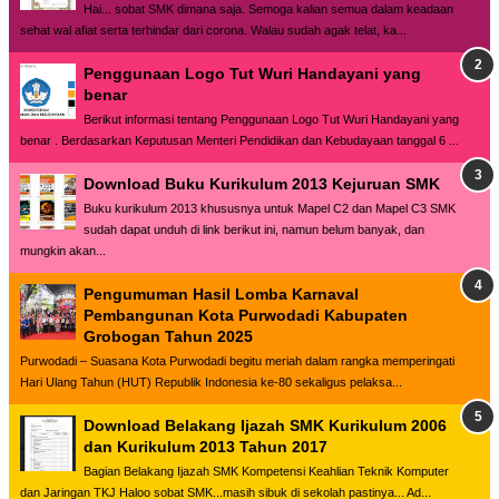
Hai... sobat SMK dimana saja. Semoga kalian semua dalam keadaan
sehat wal afiat serta terhindar dari corona. Walau sudah agak telat, ka...
Penggunaan Logo Tut Wuri Handayani yang
benar
Berikut informasi tentang Penggunaan Logo Tut Wuri Handayani yang
benar . Berdasarkan Keputusan Menteri Pendidikan dan Kebudayaan tanggal 6 ...
Download Buku Kurikulum 2013 Kejuruan SMK
Buku kurikulum 2013 khususnya untuk Mapel C2 dan Mapel C3 SMK
sudah dapat unduh di link berikut ini, namun belum banyak, dan
mungkin akan...
Pengumuman Hasil Lomba Karnaval
Pembangunan Kota Purwodadi Kabupaten
Grobogan Tahun 2025
Purwodadi – Suasana Kota Purwodadi begitu meriah dalam rangka memperingati
Hari Ulang Tahun (HUT) Republik Indonesia ke-80 sekaligus pelaksa...
Download Belakang Ijazah SMK Kurikulum 2006
dan Kurikulum 2013 Tahun 2017
Bagian Belakang Ijazah SMK Kompetensi Keahlian Teknik Komputer
dan Jaringan TKJ Haloo sobat SMK...masih sibuk di sekolah pastinya... Ad...