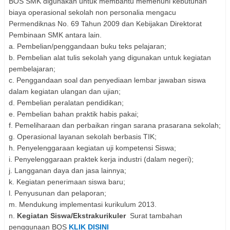
BOS SMK digunakan untuk membantu memenuhi kebutuhan
biaya operasional sekolah non personalia mengacu
Permendiknas No. 69 Tahun 2009 dan Kebijakan Direktorat
Pembinaan SMK antara lain.
a. Pembelian/penggandaan buku teks pelajaran;
b. Pembelian alat tulis sekolah yang digunakan untuk kegiatan
pembelajaran;
c. Penggandaan soal dan penyediaan lembar jawaban siswa
dalam kegiatan ulangan dan ujian;
d. Pembelian peralatan pendidikan;
e. Pembelian bahan praktik habis pakai;
f. Pemeliharaan dan perbaikan ringan sarana prasarana sekolah;
g. Operasional layanan sekolah berbasis TIK;
h. Penyelenggaraan kegiatan uji kompetensi Siswa;
i. Penyelenggaraan praktek kerja industri (dalam negeri);
j. Langganan daya dan jasa lainnya;
k. Kegiatan penerimaan siswa baru;
l. Penyusunan dan pelaporan;
m. Mendukung implementasi kurikulum 2013.
n.
Kegiatan Siswa/Ekstrakurikuler
Surat tambahan
penggunaan BOS
KLIK DISINI