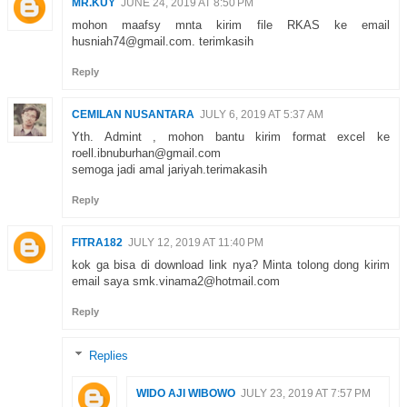
MR.KUY
JUNE 24, 2019 AT 8:50 PM
mohon maafsy mnta kirim file RKAS ke email
husniah74@gmail.com. terimkasih
Reply
CEMILAN NUSANTARA
JULY 6, 2019 AT 5:37 AM
Yth. Admint , mohon bantu kirim format excel ke
roell.ibnuburhan@gmail.com
semoga jadi amal jariyah.terimakasih
Reply
FITRA182
JULY 12, 2019 AT 11:40 PM
kok ga bisa di download link nya? Minta tolong dong kirim
email saya smk.vinama2@hotmail.com
Reply
Replies
WIDO AJI WIBOWO
JULY 23, 2019 AT 7:57 PM