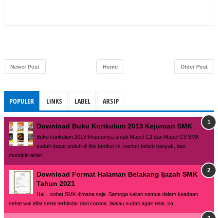
Newer Post
Home
Older Post
POPULER
LINKS
LABEL
ARSIP
Download Buku Kurikulum 2013 Kejuruan SMK
Buku kurikulum 2013 khususnya untuk Mapel C2 dan Mapel C3 SMK
sudah dapat unduh di link berikut ini, namun belum banyak, dan
mungkin akan...
Download Format Halaman Belakang Ijazah SMK
Tahun 2021
Hai... sobat SMK dimana saja. Semoga kalian semua dalam keadaan
sehat wal afiat serta terhindar dari corona. Walau sudah agak telat, ka...