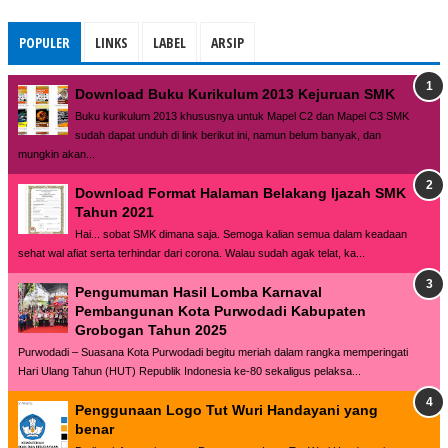
POPULER
LINKS
LABEL
ARSIP
Download Buku Kurikulum 2013 Kejuruan SMK
Buku kurikulum 2013 khususnya untuk Mapel C2 dan Mapel C3 SMK
sudah dapat unduh di link berikut ini, namun belum banyak, dan
mungkin akan...
Download Format Halaman Belakang Ijazah SMK
Tahun 2021
Hai... sobat SMK dimana saja. Semoga kalian semua dalam keadaan
sehat wal afiat serta terhindar dari corona. Walau sudah agak telat, ka...
Pengumuman Hasil Lomba Karnaval
Pembangunan Kota Purwodadi Kabupaten
Grobogan Tahun 2025
Purwodadi – Suasana Kota Purwodadi begitu meriah dalam rangka memperingati
Hari Ulang Tahun (HUT) Republik Indonesia ke-80 sekaligus pelaksa...
Penggunaan Logo Tut Wuri Handayani yang
benar