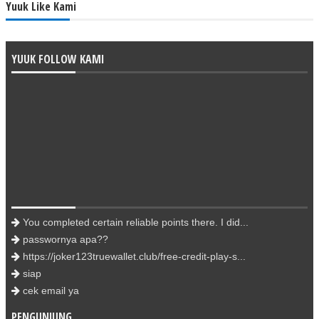
Yuuk Like Kami
YUUK FOLLOW KAMI
You completed certain reliable points there. I did...
passwornya apa??
https://joker123truewallet.club/free-credit-play-s...
siap
cek email ya
PENGUNJUNG