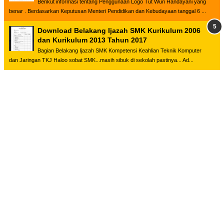
Berikut informasi tentang Penggunaan Logo Tut Wuri Handayani yang
benar . Berdasarkan Keputusan Menteri Pendidikan dan Kebudayaan tanggal 6 ...
Download Belakang Ijazah SMK Kurikulum 2006
dan Kurikulum 2013 Tahun 2017
Bagian Belakang Ijazah SMK Kompetensi Keahlian Teknik Komputer
dan Jaringan TKJ Haloo sobat SMK...masih sibuk di sekolah pastinya... Ad...